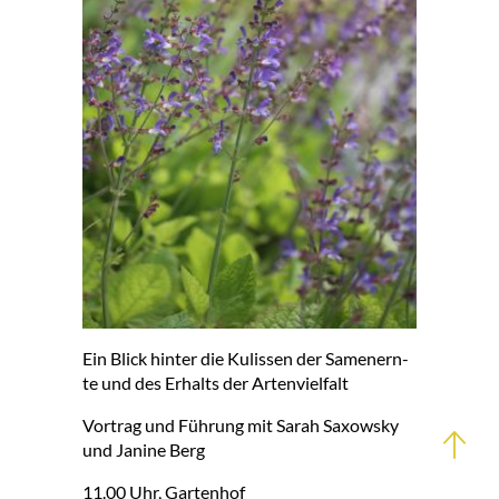
Ein Blick hin­ter die Ku­lis­sen der Sa­men­ern­
te und des Er­halts der Ar­ten­viel­falt
Vor­trag und Füh­rung mit Sa­rah Sa­xow­sky
und Ja­ni­ne Berg
11.00 Uhr, Gar­ten­hof