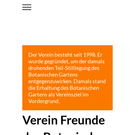
VEREIN FREUNDE DES BOTANISCHEN
GARTENS BIELEFELD E. V.
Der Verein besteht seit 1998. Er
wurde gegründet, um der damals
drohenden Teil-Stilllegung des
Botanischen Gartens
entgegenzuwirken. Damals stand
die Erhaltung des Botanischen
Gartens als Vereinsziel im
Vordergrund.
Verein Freunde