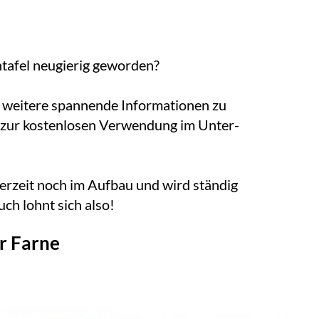
ta­fel neu­gie­rig ge­wor­den?
ei­te­re span­nen­de In­for­ma­tio­nen zu
en zur kos­ten­lo­sen Ver­wen­dung im Un­ter­
 der­zeit noch im Auf­bau und wird stän­dig
­such lohnt sich al­so!
r Farne