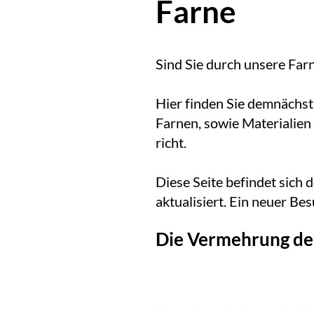
Far­ne
Sind Sie durch un­se­re Farn­
Hier fin­den Sie dem­nächst w
Far­nen, so­wie Ma­te­ria­li­
richt.
Die­se Sei­te be­fin­det sich
ak­tua­li­siert. Ein neu­er Be
Die Vermehrung de