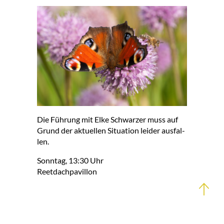
Die Füh­rung mit El­ke Schwar­zer muss auf
Grund der ak­tu­el­len Si­tua­ti­on lei­der aus­fal­
len.
Sonn­tag, 13:30 Uhr
Reet­dach­pa­vil­lon