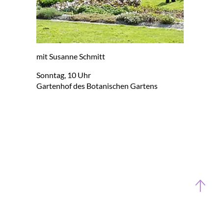
mit Su­san­ne Schmitt
Sonn­tag, 10 Uhr
Gar­ten­hof des Bo­ta­ni­schen Gar­tens