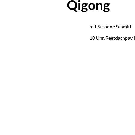
Qigong
mit Su­san­ne Schmitt
10 Uhr, Reet­dach­pa­vil