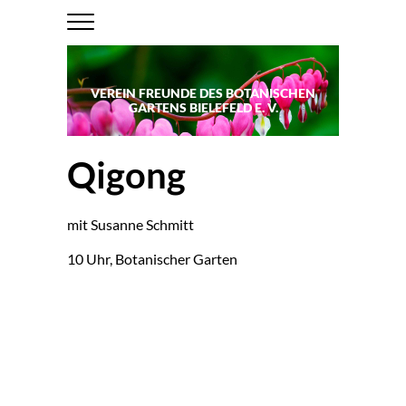
VEREIN FREUNDE DES BOTANISCHEN
GARTENS BIELEFELD E. V.
Qigong
mit Su­san­ne Schmitt
10 Uhr, Bo­ta­ni­scher Gar­ten