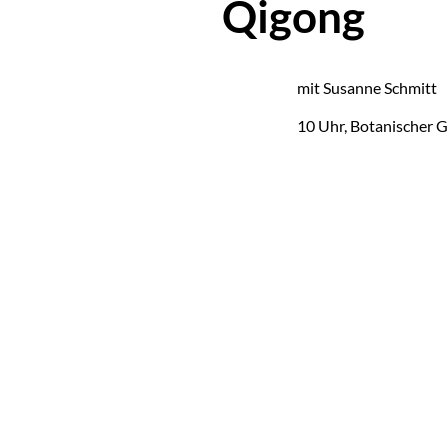
Qigong
mit Su­san­ne Schmitt
10 Uhr, Bo­ta­ni­scher G