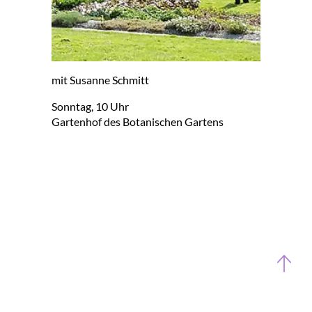
mit Su­san­ne Schmitt
Sonn­tag, 10 Uhr
Gar­ten­hof des Bo­ta­ni­schen Gar­tens