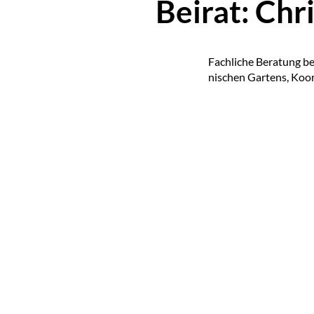
Beirat: Chr
Fach­li­che Be­ra­tung b
ni­schen Gar­tens, Ko­or