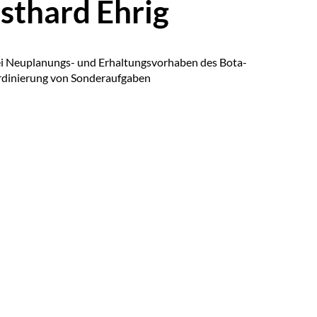
isthard Ehrig
ei Neu­pla­nungs- und Er­hal­tungs­vor­ha­ben des Bo­ta­
­di­nie­rung von Son­der­auf­ga­ben