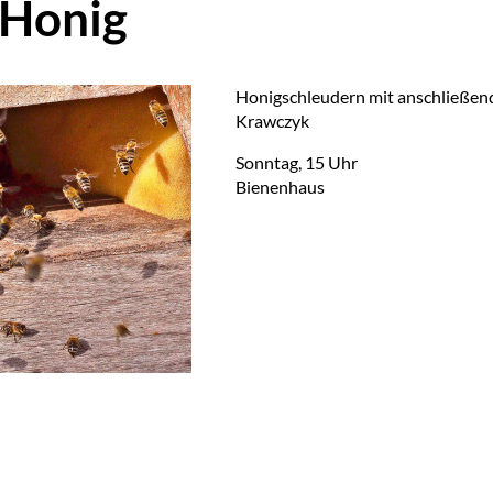
 Honig
Ho­nig­schleu­dern mit an­schlie­ßen
Krawc­zyk
Sonn­tag, 15 Uhr
Bie­nen­haus