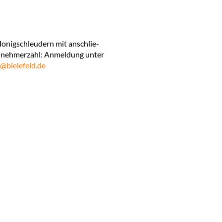
­nig­schleu­dern mit an­schlie­
l­neh­mer­zahl: An­mel­dung un­ter
@​bie​lefe​ld.​de