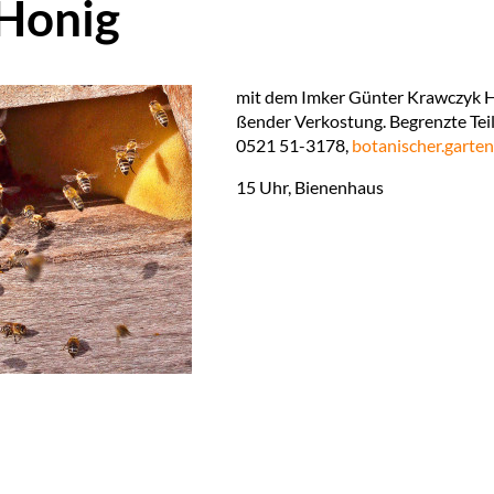
 Honig
mit dem Im­ker Gün­ter Krawc­zyk Ho
ßen­der Ver­kos­tung. Be­grenz­te Tei
0521 51-3178,
bo­ta­ni­scher.​garten
15 Uhr, Bie­nen­haus