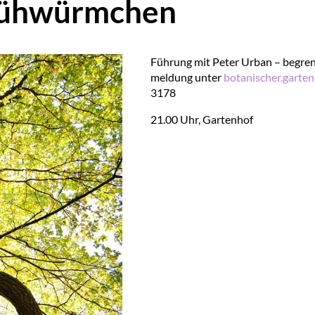
Glühwürmchen
Füh­rung mit Pe­ter Ur­ban – be­grenz
mel­dung un­ter
bo­ta­ni­scher.​garten
3178
21.00 Uhr, Gar­ten­hof