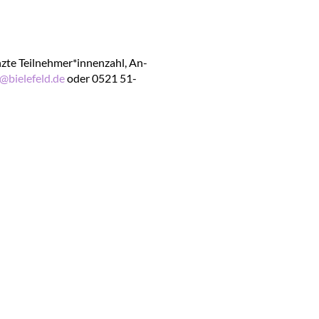
­te Teil­neh­mer*in­nen­zahl, An­
@​bie​lefe​ld.​de
oder 0521 51-